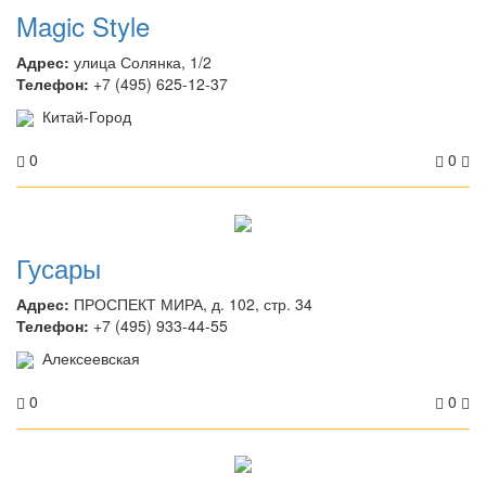
Сухаревская
Magic Style
Третьяковская
Адрес:
улица Солянка, 1/2
Охотный Ряд
Телефон:
+7 (495) 625-12-37
Бульвар Дмитрия
Донского
Китай-Город
Алтуфьево
0
0
Шаболовская
Октябрьская
Тульская
Улица Академика Янгеля
Гусары
Молодежная
Беломорская
Адрес:
ПРОСПЕКТ МИРА, д. 102, стр. 34
Бибирево
Телефон:
+7 (495) 933-44-55
Медведково
Алексеевская
Университет
0
0
Печатники
Красные Ворота
Павелецкая