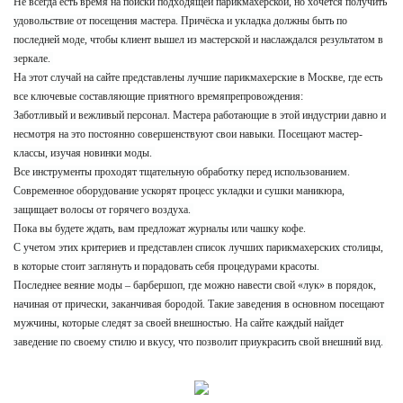
Не всегда есть время на поиски подходящей парикмахерской, но хочется получить
Парк Культуры
удовольствие от посещения мастера. Причёска и укладка должны быть по
Пушкинская
последней моде, чтобы клиент вышел из мастерской и наслаждался результатом в
Белорусская
зеркале.
Котельники
На этот случай на сайте представлены лучшие парикмахерские в Москве, где есть
Проспект Вернадского
все ключевые составляющие приятного времяпрепровождения:
Рассказовка
Заботливый и вежливый персонал. Мастера работающие в этой индустрии давно и
Сходненская
несмотря на это постоянно совершенствуют свои навыки. Посещают мастер-
классы, изучая новинки моды.
Селигерская
Все инструменты проходят тщательную обработку перед использованием.
Некрасовка
Современное оборудование ускорят процесс укладки и сушки маникюра,
Автозаводская
защищает волосы от горячего воздуха.
Медведково
Пока вы будете ждать, вам предложат журналы или чашку кофе.
Красногвардейская
С учетом этих критериев и представлен список лучших парикмахерских столицы,
Некрасовка
в которые стоит заглянуть и порадовать себя процедурами красоты.
ВДНХ
Последнее веяние моды – барбершоп, где можно навести свой «лук» в порядок,
начиная от прически, заканчивая бородой. Такие заведения в основном посещают
Щукинская
мужчины, которые следят за своей внешностью. На сайте каждый найдет
Парк Культуры
заведение по своему стилю и вкусу, что позволит приукрасить свой внешний вид.
Таганская
Солнцево
Новоясеневская